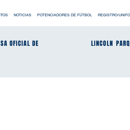
NTOS
NOTICIAS
POTENCIADORES DE FÚTBOL
REGISTRO/UNIF
SA OFICIAL DE
SA OFICIAL DE
LINCOLN
LINCOLN
PARQ
PARQ