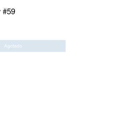
y #59
Agotado