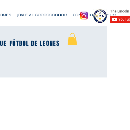
ORMES
¡DALE AL GOOOOOOOOOL!
CONTACTO
Event List
UE
UE
FÚTBOL DE LEONES
FÚTBOL DE LEONES