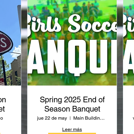
on
Spring 2025 End of
et
Season Banquet
go
jue 22 de may
Main Building Cafeteria, LPHS
Leer más