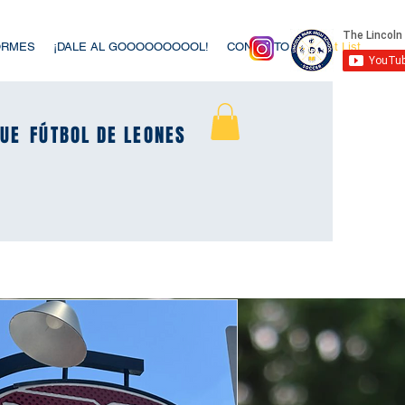
ORMES
¡DALE AL GOOOOOOOOOL!
CONTACTO
Event List
UE
UE
FÚTBOL DE LEONES
FÚTBOL DE LEONES