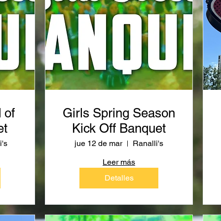
 of
Girls Spring Season
et
Kick Off Banquet
i's
jue 12 de mar
Ranalli's
Leer más
Detalles