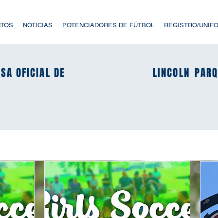
NTOS
NOTICIAS
POTENCIADORES DE FÚTBOL
REGISTRO/UNIF
SA OFICIAL DE
SA OFICIAL DE
LINCOLN
LINCOLN
PARQ
PARQ
Próximos eventos