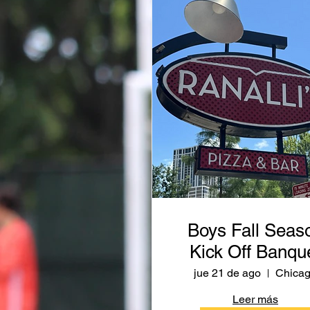
Boys Fall Seas
Kick Off Banqu
jue 21 de ago
Chica
Leer más