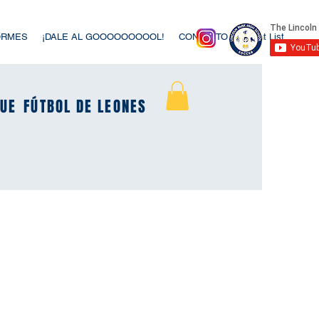
ORMES
¡DALE AL GOOOOOOOOOL!
CONTACTO
Event List
UE
UE
FÚTBOL DE LEONES
FÚTBOL DE LEONES