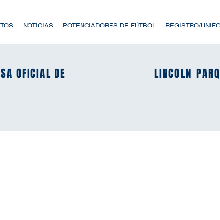
NTOS
NOTICIAS
POTENCIADORES DE FÚTBOL
REGISTRO/UNIF
SA OFICIAL DE
SA OFICIAL DE
LINCOLN
LINCOLN
PARQ
PARQ