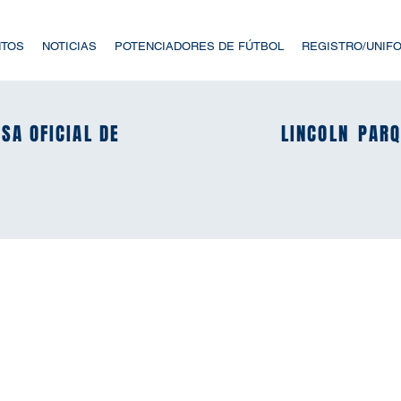
NTOS
NOTICIAS
POTENCIADORES DE FÚTBOL
REGISTRO/UNIF
SA OFICIAL DE
SA OFICIAL DE
LINCOLN
LINCOLN
PARQ
PARQ