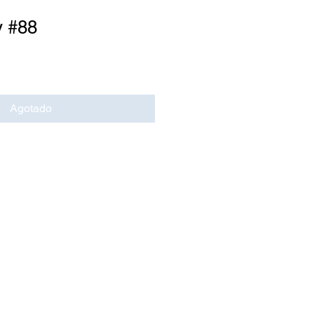
y #88
Agotado