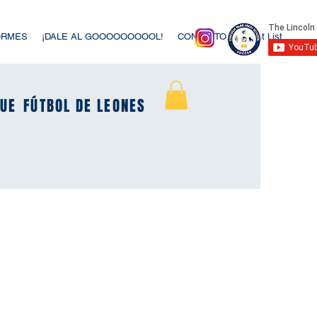
ORMES
¡DALE AL GOOOOOOOOOL!
CONTACTO
Event List
UE
UE
FÚTBOL DE LEONES
FÚTBOL DE LEONES