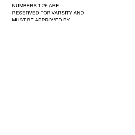
NUMBERS 1-25 ARE
RESERVED FOR VARSITY AND
MUST BE APPROVED BY
COACH RUTTENBERG. Please
email
gwruttenberg@cps.edu
for
approval before choosing.​
© 2021 przez Lincoln Park Lions Soccer.
Polityka prywatności