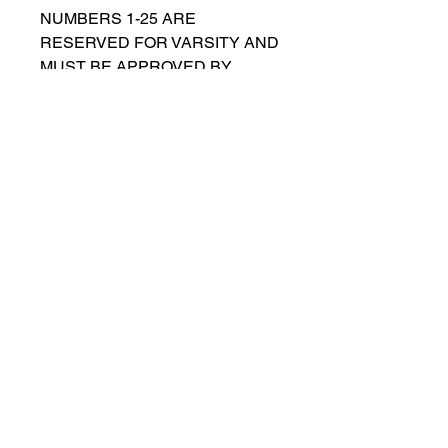
NUMBERS 1-25 ARE
RESERVED FOR VARSITY AND
MUST BE APPROVED BY
COACH RUTTENBERG. Please
email
gwruttenberg@cps.edu
for
approval before choosing.​
© 2021 przez Lincoln Park Lions Soccer.
Polityka prywatności