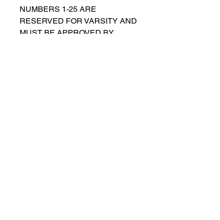
NUMBERS 1-25 ARE
RESERVED FOR VARSITY AND
MUST BE APPROVED BY
COACH RUTTENBERG. Please
email
gwruttenberg@cps.edu
for
approval before choosing.​
© 2021 przez Lincoln Park Lions Soccer.
Polityka prywatności