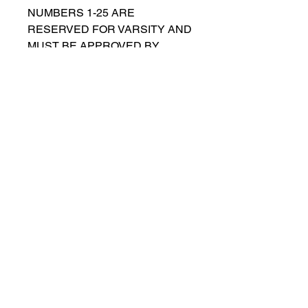
NUMBERS 1-25 ARE
RESERVED FOR VARSITY AND
MUST BE APPROVED BY
COACH RUTTENBERG. Please
email
gwruttenberg@cps.edu
for
approval before choosing.​
© 2021 przez Lincoln Park Lions Soccer.
Polityka prywatności