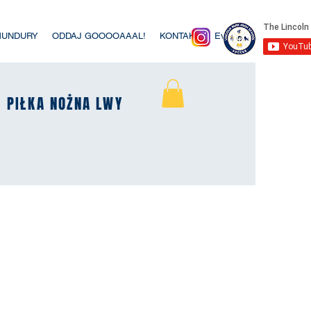
MUNDURY
ODDAJ GOOOOAAAL!
KONTAKT
Event List
K
K
PIŁKA NOŻNA LWY
PIŁKA NOŻNA LWY