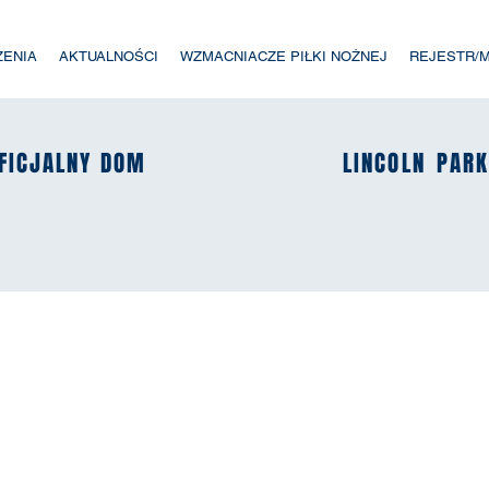
ZENIA
AKTUALNOŚCI
WZMACNIACZE PIŁKI NOŻNEJ
REJESTR/
FICJALNY DOM
FICJALNY DOM
LINCOLN
LINCOLN
PAR
PAR