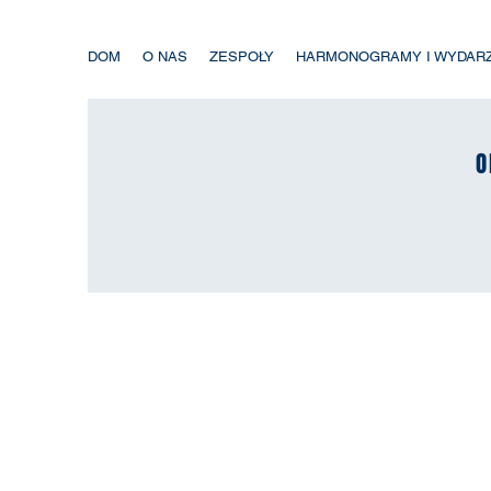
DOM
O NAS
ZESPOŁY
HARMONOGRAMY I WYDAR
O
O