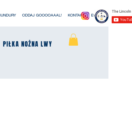
MUNDURY
ODDAJ GOOOOAAAL!
KONTAKT
Event List
K
K
PIŁKA NOŻNA LWY
PIŁKA NOŻNA LWY