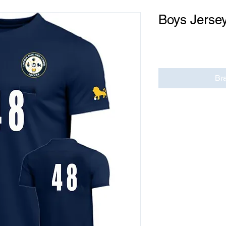
Boys Jerse
Cena
0,00 USD
Br