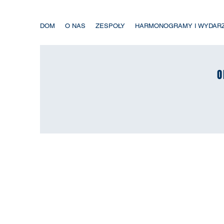
DOM
O NAS
ZESPOŁY
HARMONOGRAMY I WYDAR
O
O