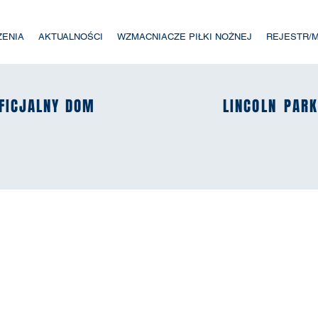
ZENIA
AKTUALNOŚCI
WZMACNIACZE PIŁKI NOŻNEJ
REJESTR/
FICJALNY DOM
FICJALNY DOM
LINCOLN
LINCOLN
PAR
PAR