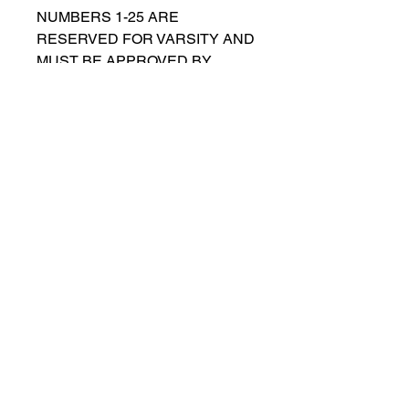
NUMBERS 1-25 ARE
RESERVED FOR VARSITY AND
MUST BE APPROVED BY
COACH RUTTENBERG. Please
email
gwruttenberg@cps.edu
for
approval before choosing.​
© 2021 przez Lincoln Park Lions Soccer.
Polityka prywatności