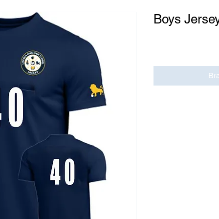
Boys Jerse
Cena
0,00 USD
Br