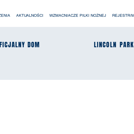
ZENIA
AKTUALNOŚCI
WZMACNIACZE PIŁKI NOŻNEJ
REJESTR/
FICJALNY DOM
FICJALNY DOM
LINCOLN
LINCOLN
PAR
PAR