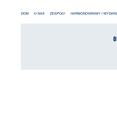
DOM
O NAS
ZESPOŁY
HARMONOGRAMY I WYDAR
O
O