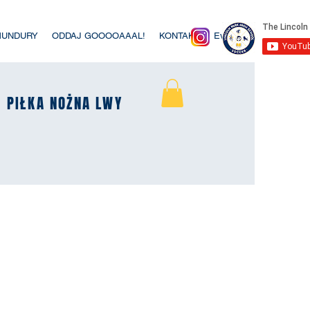
MUNDURY
ODDAJ GOOOOAAAL!
KONTAKT
Event List
K
K
PIŁKA NOŻNA LWY
PIŁKA NOŻNA LWY