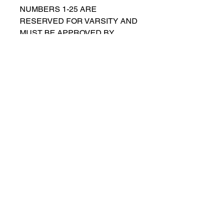
NUMBERS 1-25 ARE
RESERVED FOR VARSITY AND
MUST BE APPROVED BY
COACH RUTTENBERG. Please
email
gwruttenberg@cps.edu
for
approval before choosing.​
© 2021 przez Lincoln Park Lions Soccer.
Polityka prywatności