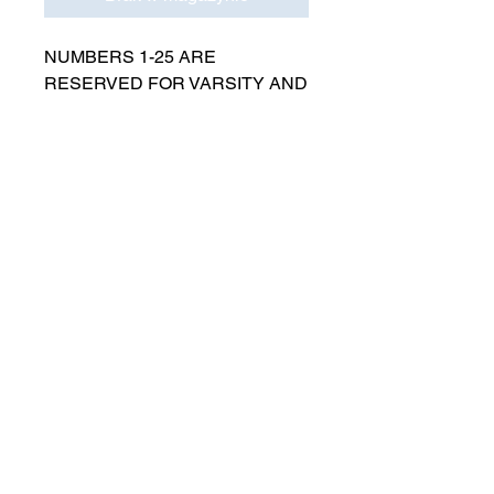
NUMBERS 1-25 ARE
RESERVED FOR VARSITY AND
MUST BE APPROVED BY
COACH RUTTENBERG. Please
email
gwruttenberg@cps.edu
for
approval before choosing.​
© 2021 przez Lincoln Park Lions Soccer.
Polityka prywatności