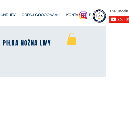
MUNDURY
ODDAJ GOOOOAAAL!
KONTAKT
Event List
K
K
PIŁKA NOŻNA LWY
PIŁKA NOŻNA LWY