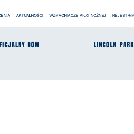
ZENIA
AKTUALNOŚCI
WZMACNIACZE PIŁKI NOŻNEJ
REJESTR/
FICJALNY DOM
FICJALNY DOM
LINCOLN
LINCOLN
PAR
PAR