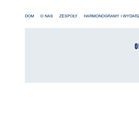
DOM
O NAS
ZESPOŁY
HARMONOGRAMY I WYDAR
O
O